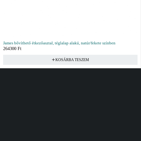
James bővíthető étkezőasztal, téglalap alakú, natúr/fekete színben
264300
Ft
KOSÁRBA TESZEM
Vásárlás
Információ
Fiók
Kívánságlista
Gyakori kérdések
Kosár
Akciók
Rendelés követés
Fiókom
Összes termék
Szállítás
Rendeléseim
Tanácsadás
Kívánságlistám
Kártyás fizetés GY.F.K