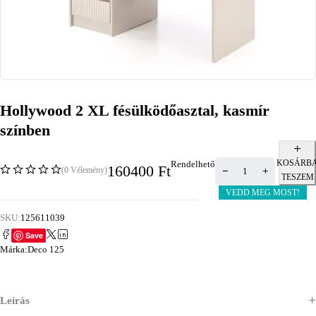
Hollywood 2 XL fésülködőasztal, kasmír
színben
KOSÁRB
Rendelhető
160400
Ft
(0 Vélemény)
TESZEM
VEDD MEG MOST!
SKU:
125611039
Save
Márka:
Deco 125
Leírás