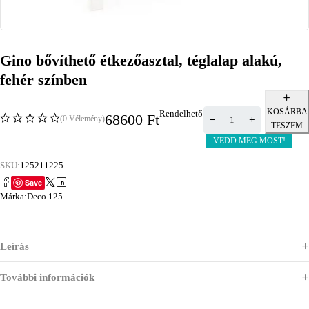
Gino bővíthető étkezőasztal, téglalap alakú,
fehér színben
KOSÁRBA
Rendelhető
68600
Ft
(0 Vélemény)
TESZEM
VEDD MEG MOST!
SKU:
125211225
Save
Márka:
Deco 125
Leírás
További információk