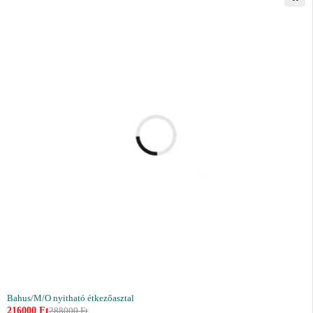
Bahus/M/O nyitható étkezőasztal
216000
Ft
288000
Ft