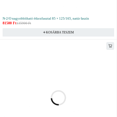
N-2/O nagyobbítható étkezőasztal 85 × 125/165, natúr faszín
81500
Ft
135900
Ft
KOSÁRBA TESZEM