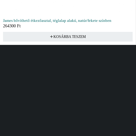
James bővíthető étkezőasztal, téglalap alakú, natúr/fekete színben
264300
Ft
KOSÁRBA TESZEM
Vásárlás
Információ
Fiók
Kívánságlista
Gyakori kérdések
Kosár
Akciók
Rendelés követés
Fiókom
Összes termék
Szállítás
Rendeléseim
Tanácsadás
Kívánságlistám
Kártyás fizetés GY.F.K
Banki fizetési
tájékoztató
Általános Szerződési