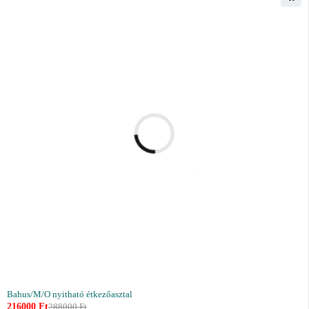
Bahus/M/O nyitható étkezőasztal
216000
Ft
288000
Ft