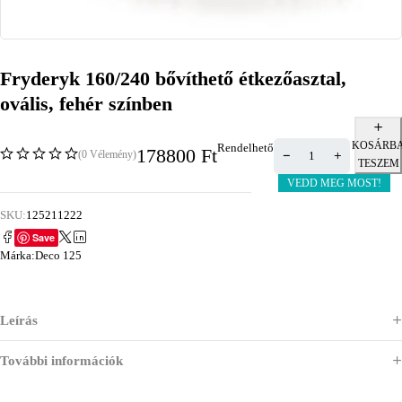
Fryderyk 160/240 bővíthető étkezőasztal,
ovális, fehér színben
KOSÁRB
Rendelhető
178800
Ft
(0 Vélemény)
TESZEM
VEDD MEG MOST!
SKU:
125211222
Save
Márka:
Deco 125
Leírás
További információk