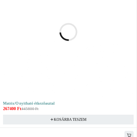
Matrix/O nyitható étkezőasztal
267400
Ft
445800
Ft
KOSÁRBA TESZEM