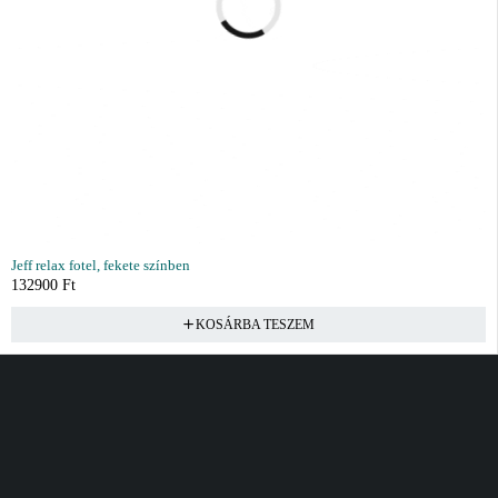
Jeff relax fotel, fekete színben
132900
Ft
KOSÁRBA TESZEM
Vásárlás
Információ
Fiók
Kívánságlista
Gyakori kérdések
Kosár
Akciók
Rendelés követés
Fiókom