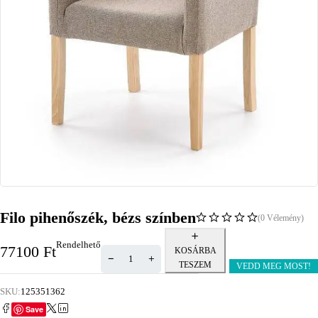
Filo pihenőszék, bézs színben
(0 Vélemény)
Rendelhető
77100
Ft
KOSÁRBA
TESZEM
VEDD MEG MOST!
SKU:
125351362
Save