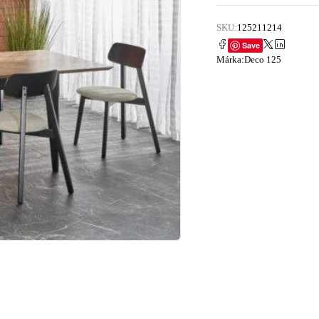
SKU:
125211214
Save
Márka:
Deco 125