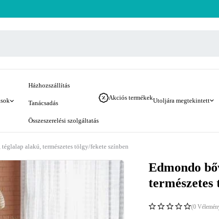
Házhozszállítás
Akciós termékek
ások
Utoljára megtekintett
Tanácsadás
Összeszerelési szolgáltatás
téglalap alakú, természetes tölgy/fekete színben
Edmondo bőví
természetes 
(0 Vélemén