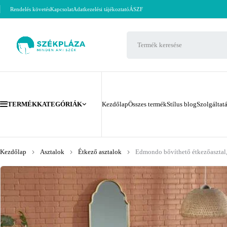
Rendelés követés
Kapcsolat
Adatkezelési tájékoztató
ÁSZF
TERMÉKKATEGÓRIÁK
Kezdőlap
Összes termék
Stílus blog
Szolgáltat
Kezdőlap
Asztalok
Étkező asztalok
Edmondo bővíthető étkezőasztal, 