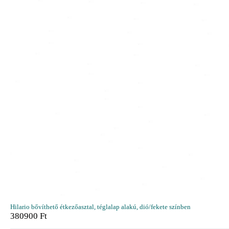
Hilario bővíthető étkezőasztal, téglalap alakú, dió/fekete színben
380900
Ft