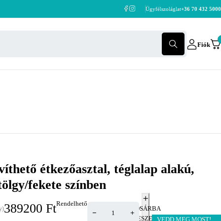
Ügyfélszoláglat
+36 70 432 5000
Fiók
thető étkezőasztal, téglalap alakú,
tölgy/fekete színben
Rendelhető
389200
Ft
KOSÁRBA
y)
TESZEM
VEDD MEG MOST!