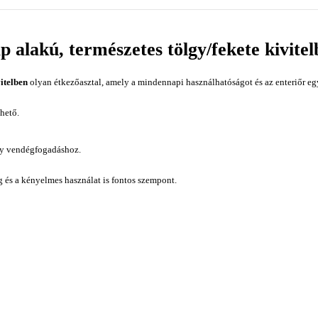
p alakú, természetes tölgy/fekete kivite
itelben
olyan étkezőasztal, amely a mindennapi használhatóságot és az enteriőr egy
hető.
gy vendégfogadáshoz.
ág és a kényelmes használat is fontos szempont.