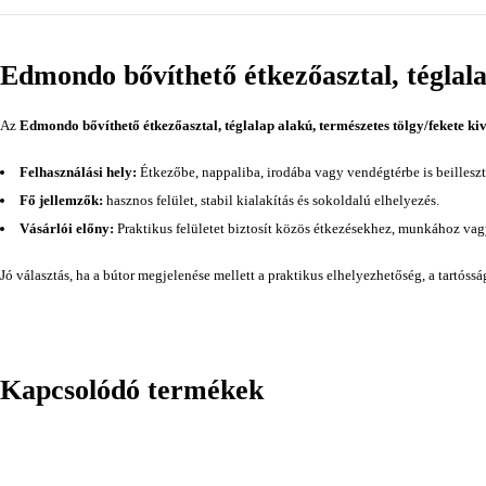
Edmondo bővíthető étkezőasztal, téglala
Az
Edmondo bővíthető étkezőasztal, téglalap alakú, természetes tölgy/fekete kiv
Felhasználási hely:
Étkezőbe, nappaliba, irodába vagy vendégtérbe is beilleszt
Fő jellemzők:
hasznos felület, stabil kialakítás és sokoldalú elhelyezés.
Vásárlói előny:
Praktikus felületet biztosít közös étkezésekhez, munkához va
Jó választás, ha a bútor megjelenése mellett a praktikus elhelyezhetőség, a tartóss
Kapcsolódó termékek