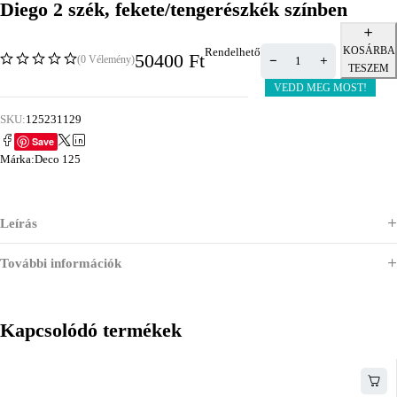
Diego 2 szék, fekete/tengerészkék színben
KOSÁRBA
Rendelhető
50400
Ft
(0 Vélemény)
TESZEM
VEDD MEG MOST!
SKU:
125231129
Save
Márka:
Deco 125
Leírás
További információk
Kapcsolódó termékek