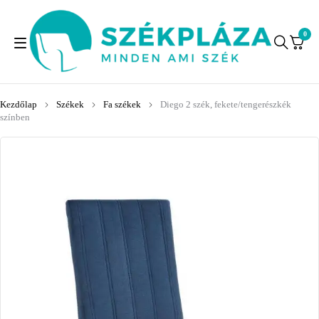
0
Kezdőlap
Székek
Fa székek
Diego 2 szék, fekete/tengerészkék
színben