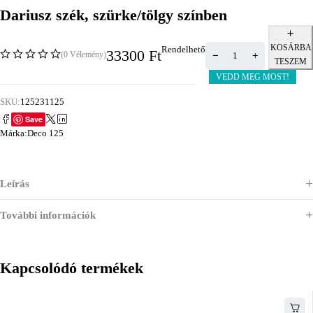
Dariusz szék, szürke/tölgy színben
KOSÁRBA
Rendelhető
33300
Ft
(0 Vélemény)
TESZEM
VEDD MEG MOST!
SKU:
125231125
Save
Márka:
Deco 125
Leírás
További információk
Kapcsolódó termékek