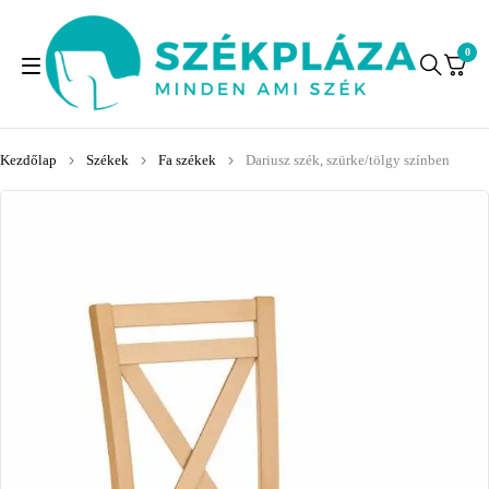
0
Kezdőlap
Székek
Fa székek
Dariusz szék, szürke/tölgy színben