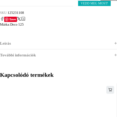
VEDD MEG MOST!
SKU:
125231108
Save
Márka:
Deco 125
Leírás
További információk
Kapcsolódó termékek