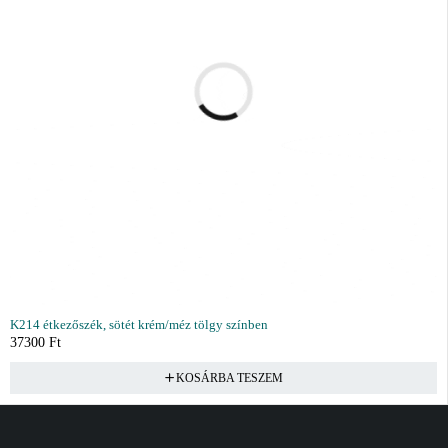
K214 étkezőszék, sötét krém/méz tölgy színben
37300
Ft
KOSÁRBA TESZEM