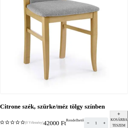
Citrone szék, szürke/méz tölgy színben
KOSÁRBA
Rendelhető
42000
Ft
(0 Vélemény)
TESZEM