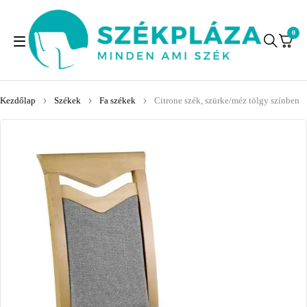
0
Kezdőlap
Székek
Fa székek
Citrone szék, szürke/méz tölgy színben