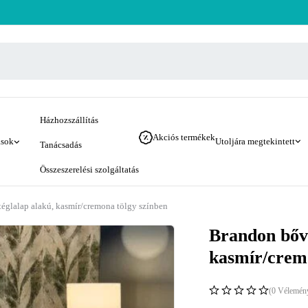
Házhozszállítás
Akciós termékek
ások
Utoljára megtekintett
Tanácsadás
Összeszerelési szolgáltatás
téglalap alakú, kasmír/cremona tölgy színben
Brandon bőví
kasmír/cremo
(0 Vélemén