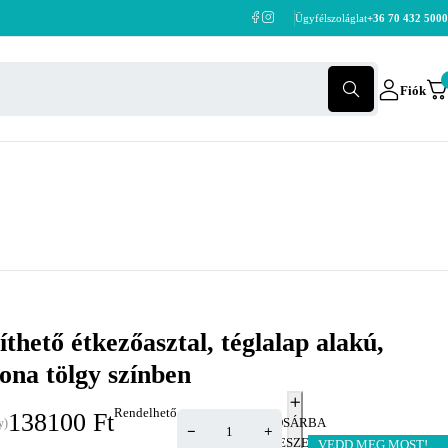
Ügyfélszoláglat
+36 70 432 5000
Fiók
thető étkezőasztal, téglalap alakú,
na tölgy színben
Rendelhető
138100
Ft
KOSÁRBA
y)
TESZEM
VEDD MEG MOST!