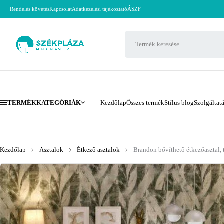
Rendelés követés
Kapcsolat
Adatkezelési tájékoztató
ÁSZF
TERMÉKKATEGÓRIÁK
Kezdőlap
Összes termék
Stílus blog
Szolgáltat
Kezdőlap
Asztalok
Étkező asztalok
Brandon bővíthető étkezőasztal, 