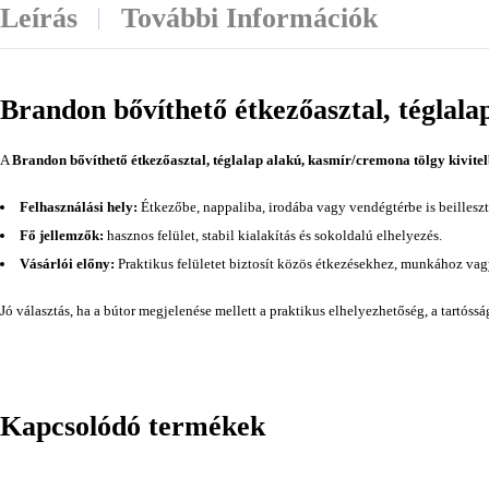
Leírás
További Információk
Brandon bővíthető étkezőasztal, téglala
A
Brandon bővíthető étkezőasztal, téglalap alakú, kasmír/cremona tölgy kivite
Felhasználási hely:
Étkezőbe, nappaliba, irodába vagy vendégtérbe is beilleszt
Fő jellemzők:
hasznos felület, stabil kialakítás és sokoldalú elhelyezés.
Vásárlói előny:
Praktikus felületet biztosít közös étkezésekhez, munkához va
Jó választás, ha a bútor megjelenése mellett a praktikus elhelyezhetőség, a tartóss
Kapcsolódó termékek