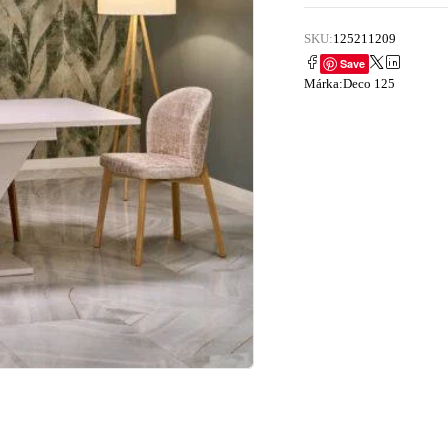
SKU:
125211209
Save
Márka:
Deco 125