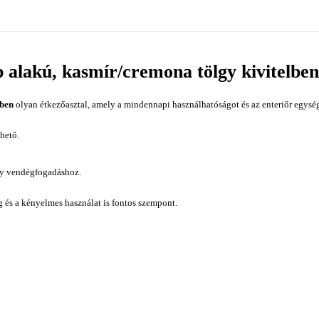
p alakú, kasmír/cremona tölgy kivitelben
lben
olyan étkezőasztal, amely a mindennapi használhatóságot és az enteriőr egység
hető.
gy vendégfogadáshoz.
ág és a kényelmes használat is fontos szempont.