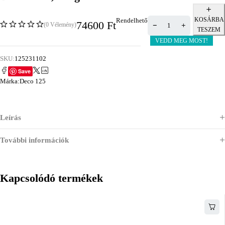
KOSÁRBA
Rendelhető
74600
Ft
(0 Vélemény)
TESZEM
VEDD MEG MOST!
SKU:
125231102
Save
Márka:
Deco 125
Leírás
További információk
Kapcsolódó termékek