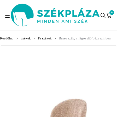
0
Kezdőlap
Székek
Fa székek
Basso szék, világos dió/bézs színben