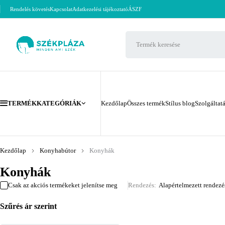
Rendelés követés
Kapcsolat
Adatkezelési tájékoztató
ÁSZF
TERMÉKKATEGÓRIÁK
Kezdőlap
Összes termék
Stílus blog
Szolgáltat
Kezdőlap
Konyhabútor
Konyhák
Konyhák
Csak az akciós termékeket jelenítse meg
Rendezés
Alapértelmezett rendezé
Szűrés ár szerint