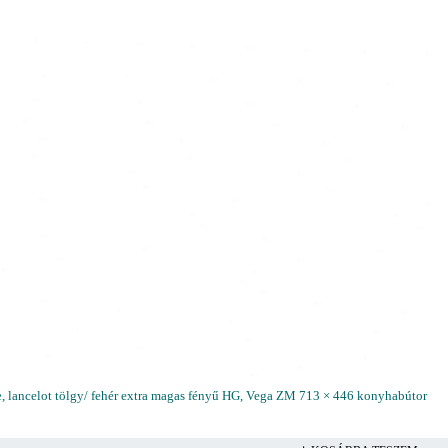
e, lancelot tölgy/ fehér extra magas fényű HG, Vega ZM 713 × 446 konyhabútor