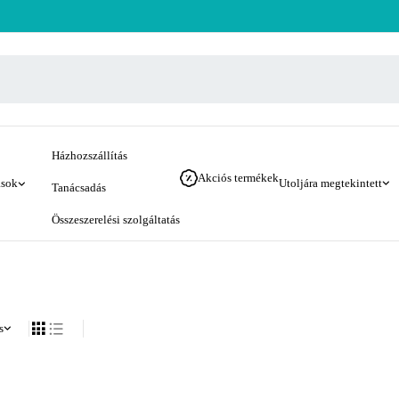
Házhozszállítás
Akciós termékek
ások
Utoljára megtekintett
Tanácsadás
Összeszerelési szolgáltatás
s