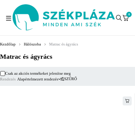
0
Kezdőlap
Hálószoba
Matrac és ágyrács
Matrac és ágyrács
Csak az akciós termékeket jelenítse meg
SZŰRŐ
Rendezés
Alapértelmezett rendezés