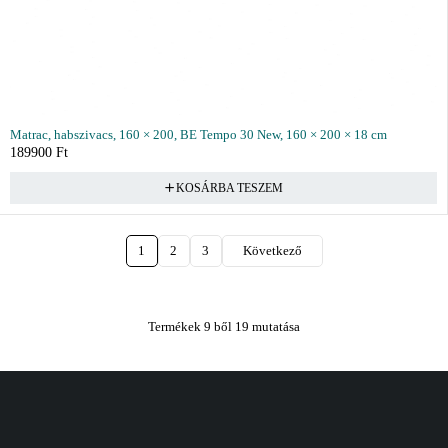
Matrac, habszivacs, 160 × 200, BE Tempo 30 New, 160 × 200 × 18 cm
189900
Ft
KOSÁRBA TESZEM
1
2
3
Következő
Termékek 9 ből 19 mutatása
Vásárlás
Információ
Fiók
Kívánságlista
Gyakori kérdések
Kosár