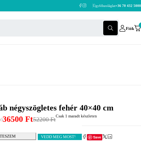
Ügyfélszoláglat
+36 70 432 5000
Fiók
láb négyszögletes fehér 40×40 cm
Csak 1 maradt készleten
36500
Ft
52200
Ft
y)
 TESZEM
VEDD MEG MOST!
Save