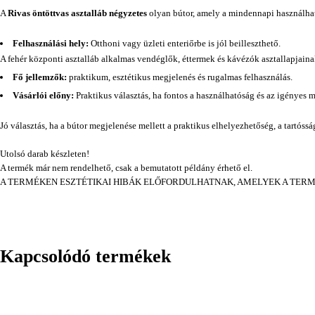
A
Rivas öntöttvas asztalláb négyzetes
olyan bútor, amely a mindennapi használható
Felhasználási hely:
Otthoni vagy üzleti enteriőrbe is jól beilleszthető.
A fehér központi asztalláb alkalmas vendéglők, éttermek és kávézók asztallapjaina
Fő jellemzők:
praktikum, esztétikus megjelenés és rugalmas felhasználás.
Vásárlói előny:
Praktikus választás, ha fontos a használhatóság és az igényes 
Jó választás, ha a bútor megjelenése mellett a praktikus elhelyezhetőség, a tartóss
Utolsó darab készleten!
A termék már nem rendelhető, csak a bemutatott példány érhető el.
A TERMÉKEN ESZTÉTIKAI HIBÁK ELŐFORDULHATNAK, AMELYEK A TER
Kapcsolódó termékek