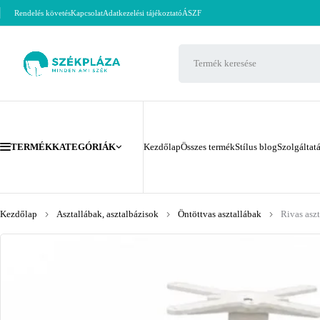
Rendelés követés
Kapcsolat
Adatkezelési tájékoztató
ÁSZF
TERMÉKKATEGÓRIÁK
Kezdőlap
Összes termék
Stílus blog
Szolgáltat
Kezdőlap
Asztallábak, asztalbázisok
Öntöttvas asztallábak
Rivas asz