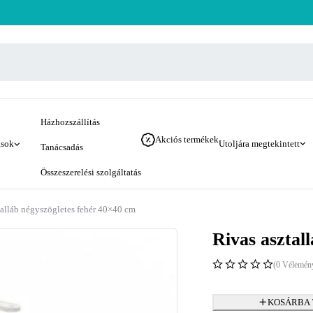
Házhozszállítás
Akciós termékek
ások
Utoljára megtekintett
Tanácsadás
Összeszerelési szolgáltatás
talláb négyszögletes fehér 40×40 cm
Rivas asztal
(0 Vélemén
KOSÁRBA