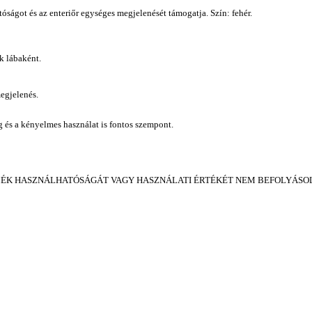
ságot és az enteriőr egységes megjelenését támogatja. Szín: fehér.
k lábaként.
megjelenés.
ág és a kényelmes használat is fontos szempont.
MÉK HASZNÁLHATÓSÁGÁT VAGY HASZNÁLATI ÉRTÉKÉT NEM BEFOLYÁSOL