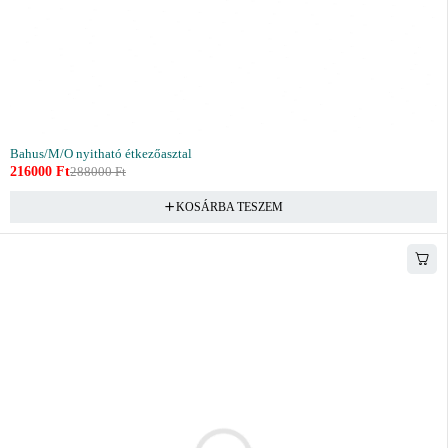
Bahus/M/O nyitható étkezőasztal
216000
Ft
288000
Ft
KOSÁRBA TESZEM