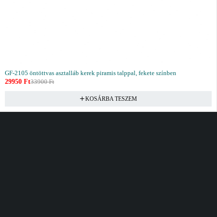
GF-2105 öntöttvas asztalláb kerek piramis talppal, fekete színben
29950
Ft
33900
Ft
KOSÁRBA TESZEM
Vásárlás
Információ
Fiók
Kívánságlista
Gyakori kérdések
Kosár
Akciók
Rendelés követés
Fiókom
Összes termék
Szállítás
Rendeléseim
Tanácsadás
Kívánságlistám
Kártyás fizetés GY.F.K