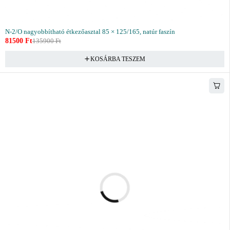
N-2/O nagyobbítható étkezőasztal 85 × 125/165, natúr faszín
81500
Ft
135900
Ft
KOSÁRBA TESZEM