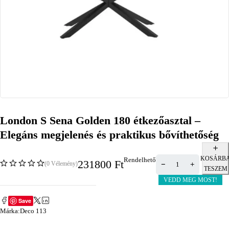
London S Sena Golden 180 étkezőasztal –
Elegáns megjelenés és praktikus bővíthetőség
KOSÁRB
Rendelhető
231800
Ft
(0 Vélemény)
TESZEM
VEDD MEG MOST!
Save
Márka:
Deco 113