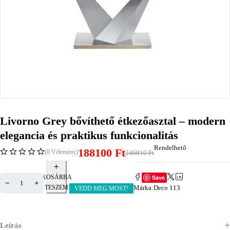
Livorno Grey bővíthető étkezőasztal – modern
elegancia és praktikus funkcionalitás
Rendelhető
188100
Ft
(0 Vélemény)
246810
Ft
Save
KOSÁRBA
Márka:
Deco 113
TESZEM
VEDD MEG MOST!
Leírás