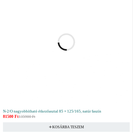
N-2/O nagyobbítható étkezőasztal 85 × 125/165, natúr faszín
81500
Ft
135900
Ft
KOSÁRBA TESZEM