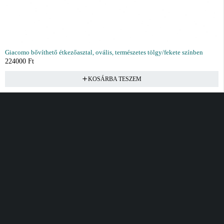
Giacomo bővíthető étkezőasztal, ovális, természetes tölgy/fekete színben
224000
Ft
KOSÁRBA TESZEM
Vásárlás
Információ
Fiók
Kívánságlista
Gyakori kérdések
Kosár
Akciók
Rendelés követés
Fiókom
Összes termék
Szállítás
Rendeléseim
Tanácsadás
Kívánságlistám
Kártyás fizetés GY.F.K
Banki fizetési
tájékoztató