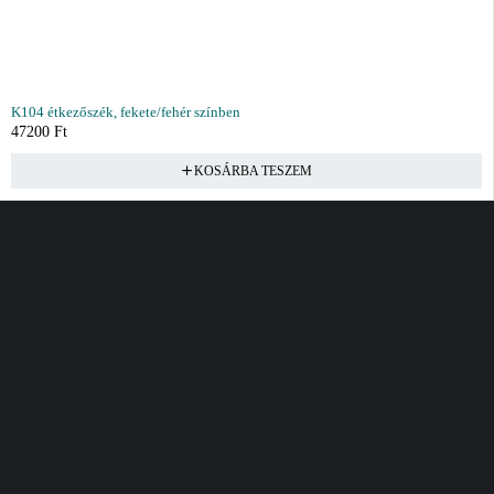
K104 étkezőszék, fekete/fehér színben
47200
Ft
KOSÁRBA TESZEM
Vásárlás
Információ
Fiók
Kívánságlista
Gyakori kérdések
Kosár
Akciók
Rendelés követés
Fiókom
Összes termék
Szállítás
Rendeléseim
Tanácsadás
Kívánságlistám
Kártyás fizetés GY.F.K
Banki fizetési
tájékoztató