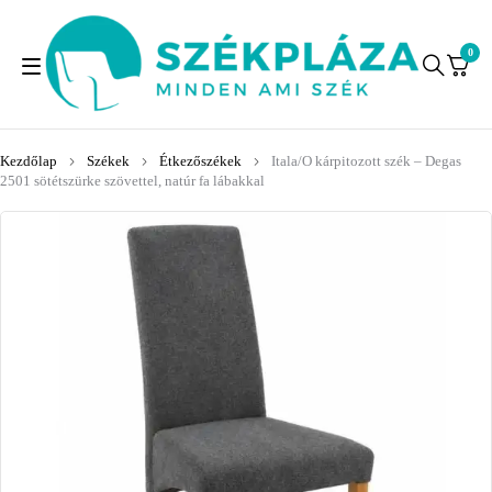
0
Kezdőlap
Székek
Étkezőszékek
Itala/O kárpitozott szék – Degas
2501 sötétszürke szövettel, natúr fa lábakkal