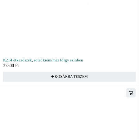
K214 étkezőszék, sötét krém/méz tölgy színben
37300
Ft
KOSÁRBA TESZEM