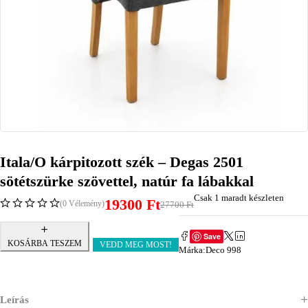
Itala/O kárpitozott szék – Degas 2501
sötétszürke szövettel, natúr fa lábakkal
Csak 1 maradt készleten
19300
Ft
(0 Vélemény)
27700
Ft
Save
KOSÁRBA TESZEM
VEDD MEG MOST!
Márka:
Deco 998
Leírás