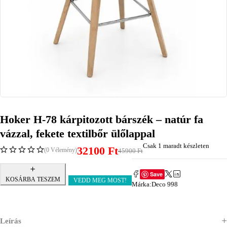
Hoker H-78 kárpitozott bárszék – natúr fa
vázzal, fekete textilbőr ülőlappal
Csak 1 maradt készleten
32100
Ft
(0 Vélemény)
45900
Ft
Save
KOSÁRBA TESZEM
VEDD MEG MOST!
Márka:
Deco 998
Leírás