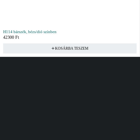
H114 bárszék, bézs/dió színben
42300
Ft
KOSÁRBA TESZEM
Vásárlás
Információ
Fiók
Kívánságlista
Gyakori kérdések
Kosár
Akciók
Rendelés követés
Fiókom
Összes termék
Szállítás
Rendeléseim
Tanácsadás
Kívánságlistám
Kártyás fizetés GY.F.K
Banki fizetési
tájékoztató