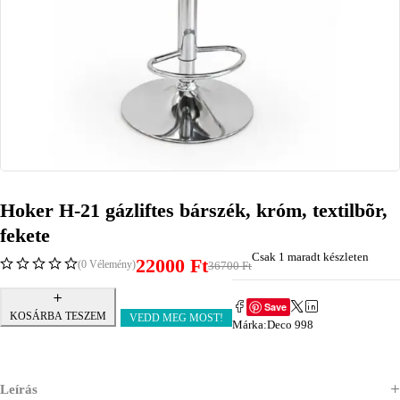
Hoker H-21 gázliftes bárszék, króm, textilbõr,
fekete
Csak 1 maradt készleten
22000
Ft
(0 Vélemény)
36700
Ft
Save
KOSÁRBA TESZEM
VEDD MEG MOST!
Márka:
Deco 998
Leírás