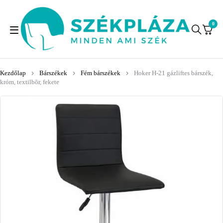
0
Kezdőlap
Bárszékek
Fém bárszékek
Hoker H-21 gázliftes bárszék,
króm, textilbõr, fekete