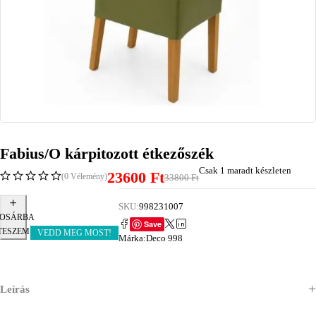
Fabius/O kárpitozott étkezőszék
Csak 1 maradt készleten
23600
Ft
(0 Vélemény)
33800
Ft
SKU:
998231007
OSÁRBA
Save
TESZEM
VEDD MEG MOST!
Márka:
Deco 998
Leírás