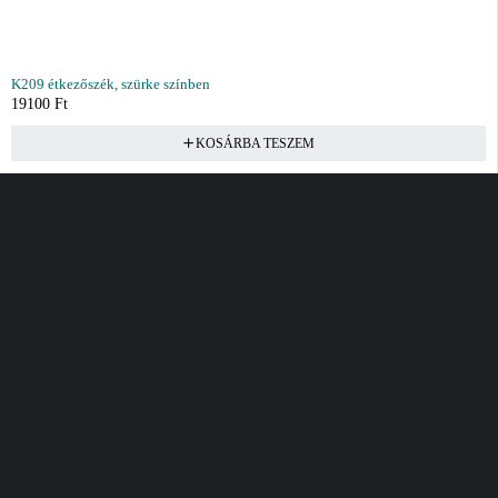
K209 étkezőszék, szürke színben
19100
Ft
KOSÁRBA TESZEM
Vásárlás
Információ
Fiók
Kívánságlista
Gyakori kérdések
Kosár
Akciók
Rendelés követés
Fiókom
Összes termék
Szállítás
Rendeléseim
Tanácsadás
Kívánságlistám
Kártyás fizetés GY.F.K
Banki fizetési
tájékoztató
Általános Szerződési