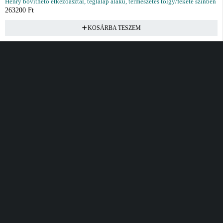
Henry bővíthető étkezőasztal, téglalap alakú, természetes tölgy/fekete színben
263200
Ft
KOSÁRBA TESZEM
Vásárlás
Információ
Fiók
Kívánságlista
Gyakori kérdések
Kosár
Akciók
Rendelés követés
Fiókom
Összes termék
Szállítás
Rendeléseim
Tanácsadás
Kívánságlistám
Kártyás fizetés GY.F.K
Banki fizetési
tájékoztató
Általános Szerződési
feltételek
Cím
Elérhetőség
Bellamo Premium Maxcity
Hétfő - Péntek