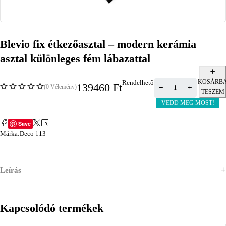
Blevio fix étkezőasztal – modern kerámia
asztal különleges fém lábazattal
KOSÁRB
Rendelhető
139460
Ft
(0 Vélemény)
TESZEM
VEDD MEG MOST!
Save
Márka:
Deco 113
Leírás
Kapcsolódó termékek