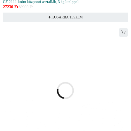
GF-2111 króm központi asztalláb, 3 ágú talppal
27230
Ft
38900
Ft
KOSÁRBA TESZEM