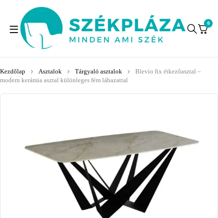
0
Kezdőlap
Asztalok
Tárgyaló asztalok
Blevio fix étkezőasztal –
modern kerámia asztal különleges fém lábazattal