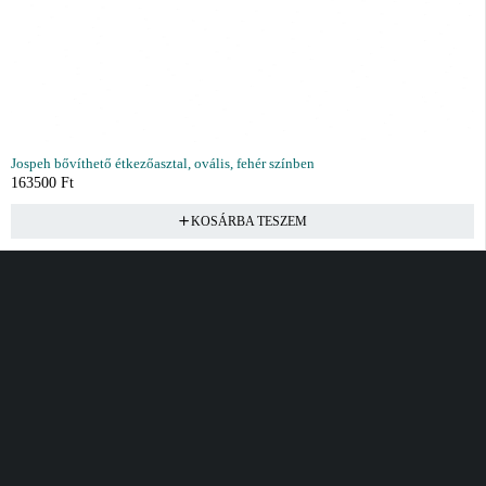
Jospeh bővíthető étkezőasztal, ovális, fehér színben
163500
Ft
KOSÁRBA TESZEM
Vásárlás
Információ
Fiók
Kívánságlista
Gyakori kérdések
Kosár
Akciók
Rendelés követés
Fiókom
Összes termék
Szállítás
Rendeléseim
Tanácsadás
Kívánságlistám
Kártyás fizetés GY.F.K