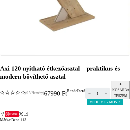
Axi 120 nyitható étkezőasztal – praktikus és
modern bővíthető asztal
KOSÁRBA
Rendelhető
67990
Ft
(0 Vélemény)
TESZEM
VEDD MEG MOST!
Save
Márka:
Deco 113