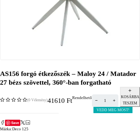
AS156 forgó étkezőszék – Maloy 24 / Matador
27 bézs szövettel, 360°-ban forgatható
KOSÁRBA
Rendelhető
41610
Ft
(0 Vélemény)
TESZEM
VEDD MEG MOST!
Save
Márka:
Deco 125