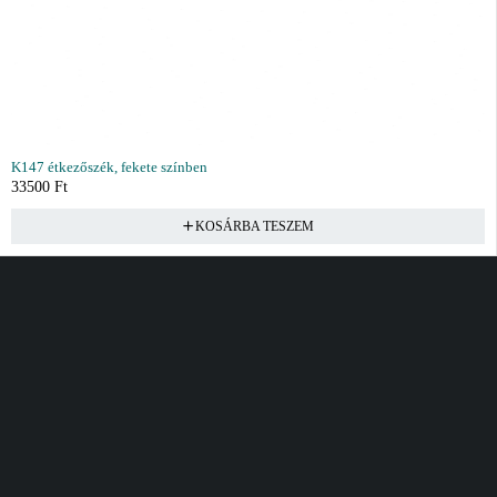
K147 étkezőszék, fekete színben
33500
Ft
KOSÁRBA TESZEM
Vásárlás
Információ
Fiók
Kívánságlista
Gyakori kérdések
Kosár
Akciók
Rendelés követés
Fiókom
Összes termék
Szállítás
Rendeléseim
Tanácsadás
Kívánságlistám
Kártyás fizetés GY.F.K