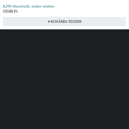
K209 étkezőszék, szürke színben
19100
Ft
KOSÁRBA TESZEM
Vásárlás
Információ
Fiók
Kívánságlista
Gyakori kérdések
Kosár
Akciók
Rendelés követés
Fiókom
Összes termék
Szállítás
Rendeléseim
Tanácsadás
Kívánságlistám
Kártyás fizetés GY.F.K
Banki fizetési
tájékoztató
Általános Szerződési
feltételek
Cím
Elérhetőség