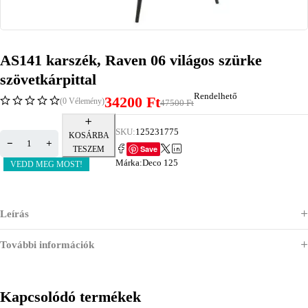
AS141 karszék, Raven 06 világos szürke
szövetkárpittal
Rendelhető
34200
Ft
(0 Vélemény)
47500
Ft
SKU:
125231775
KOSÁRBA
Save
TESZEM
Márka:
Deco 125
VEDD MEG MOST!
Leírás
További információk
Kapcsolódó termékek