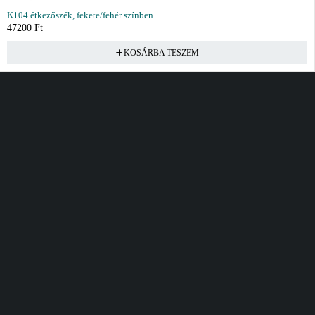
K104 étkezőszék, fekete/fehér színben
47200
Ft
KOSÁRBA TESZEM
Vásárlás
Információ
Fiók
Kívánságlista
Gyakori kérdések
Kosár
Akciók
Rendelés követés
Fiókom
Összes termék
Szállítás
Rendeléseim
Tanácsadás
Kívánságlistám
Kártyás fizetés GY.F.K
Banki fizetési
tájékoztató
Általános Szerződési
feltételek
Cím
Elérhetőség