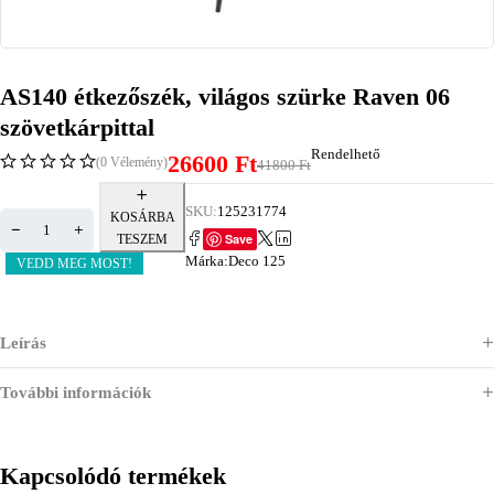
AS140 étkezőszék, világos szürke Raven 06
szövetkárpittal
Rendelhető
26600
Ft
(0 Vélemény)
41800
Ft
SKU:
125231774
KOSÁRBA
Save
TESZEM
Márka:
Deco 125
VEDD MEG MOST!
Leírás
További információk
Kapcsolódó termékek