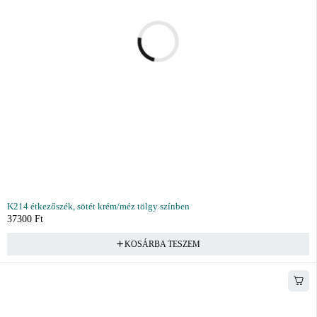
K214 étkezőszék, sötét krém/méz tölgy színben
37300
Ft
KOSÁRBA TESZEM