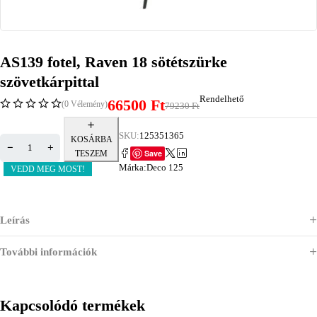
AS139 fotel, Raven 18 sötétszürke
szövetkárpittal
Rendelhető
66500
Ft
(0 Vélemény)
79230
Ft
SKU:
125351365
KOSÁRBA
Save
TESZEM
Márka:
Deco 125
VEDD MEG MOST!
Leírás
További információk
Kapcsolódó termékek