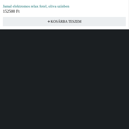
Jamal elektromos relax fotel, oliva színben
152500
Ft
KOSÁRBA TESZEM
Vásárlás
Információ
Fiók
Kívánságlista
Gyakori kérdések
Kosár
Akciók
Rendelés követés
Fiókom
Összes termék
Szállítás
Rendeléseim
Tanácsadás
Kívánságlistám
Kártyás fizetés GY.F.K
Banki fizetési
tájékoztató
Általános Szerződési
feltételek
Cím
Elérhetőség