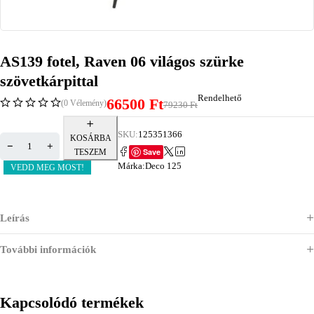
AS139 fotel, Raven 06 világos szürke
szövetkárpittal
Rendelhető
66500
Ft
(0 Vélemény)
79230
Ft
SKU:
125351366
KOSÁRBA
Save
TESZEM
Márka:
Deco 125
VEDD MEG MOST!
Leírás
További információk
Kapcsolódó termékek