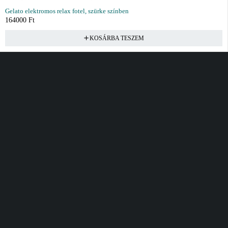
Gelato elektromos relax fotel, szürke színben
164000
Ft
KOSÁRBA TESZEM
Vásárlás
Információ
Fiók
Kívánságlista
Gyakori kérdések
Kosár
Akciók
Rendelés követés
Fiókom
Összes termék
Szállítás
Rendeléseim
Tanácsadás
Kívánságlistám
Kártyás fizetés GY.F.K
Banki fizetési
tájékoztató
Általános Szerződési
feltételek
Cím
Elérhetőség