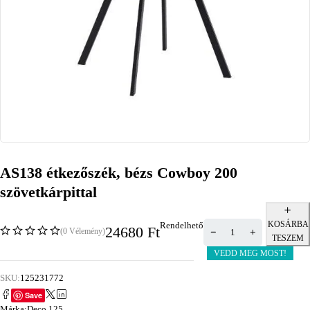
AS138 étkezőszék, bézs Cowboy 200
szövetkárpittal
KOSÁRBA
Rendelhető
24680
Ft
(0 Vélemény)
TESZEM
VEDD MEG MOST!
SKU:
125231772
Save
Márka:
Deco 125