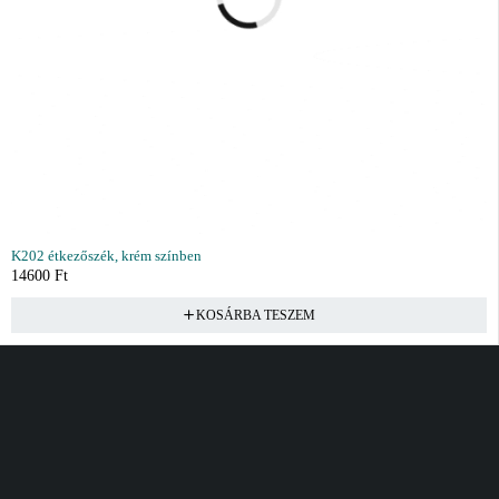
K202 étkezőszék, krém színben
14600
Ft
KOSÁRBA TESZEM
Vásárlás
Információ
Fiók
Kívánságlista
Gyakori kérdések
Kosár
Akciók
Rendelés követés
Fiókom