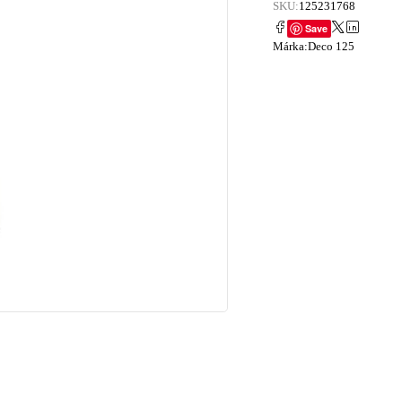
SKU:
125231768
Save
Márka:
Deco 125