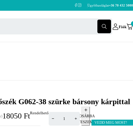
Ügyfélszoláglat
+36 70 432 5000
Fiók
szék G062-38 szürke bársony kárpittal
Rendelhető
18050
Ft
KOSÁRBA
y)
TESZEM
VEDD MEG MOST!