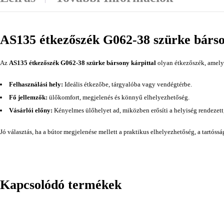
AS135 étkezőszék G062-38 szürke bárso
Az
AS135 étkezőszék G062-38 szürke bársony kárpittal
olyan étkezőszék, amely 
Felhasználási hely:
Ideális étkezőbe, tárgyalóba vagy vendégtérbe.
Fő jellemzők:
ülőkomfort, megjelenés és könnyű elhelyezhetőség.
Vásárlói előny:
Kényelmes ülőhelyet ad, miközben erősíti a helyiség rendezett
Jó választás, ha a bútor megjelenése mellett a praktikus elhelyezhetőség, a tartóss
Kapcsolódó termékek