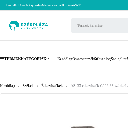
Rendelés követés
Kapcsolat
Adatkezelési tájékoztató
ÁSZF
TERMÉKKATEGÓRIÁK
Kezdőlap
Összes termék
Stílus blog
Szolgáltat
Kezdőlap
Székek
Étkezőszékek
AS135 étkezőszék G062-38 szürke bá