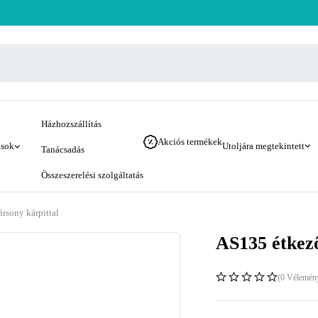
Házhozszállítás
Akciós termékek
ások
Utoljára megtekintett
Tanácsadás
Összeszerelési szolgáltatás
rsony kárpittal
AS135 étkező
(0 Vélemén