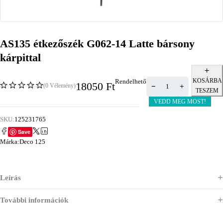
AS135 étkezőszék G062-14 Latte bársony
kárpittal
KOSÁRBA
Rendelhető
18050
Ft
(0 Vélemény)
TESZEM
VEDD MEG MOST!
SKU:
125231765
Save
Márka:
Deco 125
Leírás
További információk