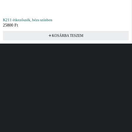
K211 étkezőszék, bézs színben
25800
Ft
KOSÁRBA TESZEM
Vásárlás
Információ
Fiók
Kívánságlista
Gyakori kérdések
Kosár
Akciók
Rendelés követés
Fiókom
Összes termék
Szállítás
Rendeléseim
Tanácsadás
Kívánságlistám
Kártyás fizetés GY.F.K
Banki fizetési
tájékoztató
Általános Szerződési