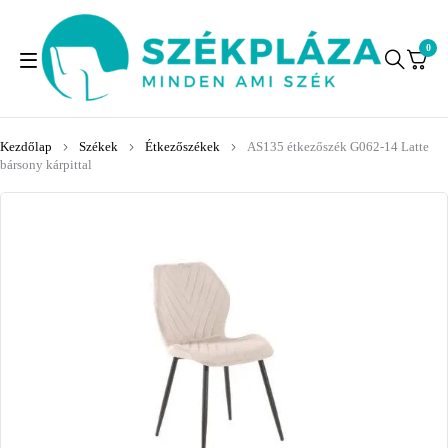
0
Kezdőlap
Székek
Étkezőszékek
AS135 étkezőszék G062-14 Latte
bársony kárpittal