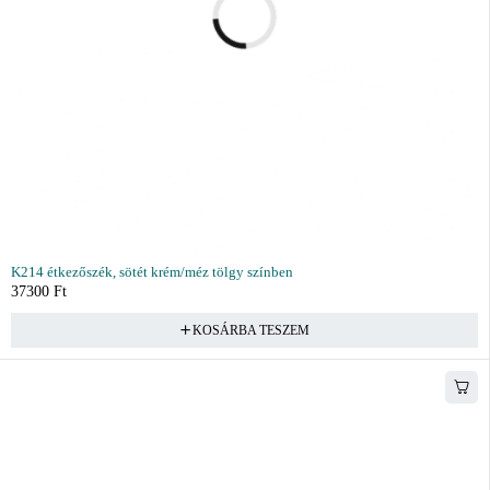
K214 étkezőszék, sötét krém/méz tölgy színben
37300
Ft
KOSÁRBA TESZEM