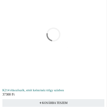
K214 étkezőszék, sötét krém/méz tölgy színben
37300
Ft
KOSÁRBA TESZEM