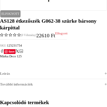
ELFOGYOTT
AS128 étkezőszék G062-38 szürke bársony
kárpittal
Elfogyott
22610
Ft
(0 Vélemény)
SKU:
125231754
Save
Márka:
Deco 125
Leírás
További információk
Kapcsolódó termékek