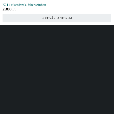
K211 étkezőszék, fehér színben
25800
Ft
KOSÁRBA TESZEM
Vásárlás
Információ
Fiók
Kívánságlista
Gyakori kérdések
Kosár
Akciók
Rendelés követés
Fiókom
Összes termék
Szállítás
Rendeléseim
Tanácsadás
Kívánságlistám
Kártyás fizetés GY.F.K
Banki fizetési
tájékoztató
Általános Szerződési
feltételek
Cím
Elérhetőség
Bellamo Premium Maxcity
Hétfő - Péntek