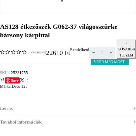
AS128 étkezőszék G062-37 világosszürke
bársony kárpittal
KOSÁRBA
Rendelhető
22610
Ft
(0 Vélemény)
TESZEM
VEDD MEG MOST!
SKU:
125231755
Save
Márka:
Deco 125
Leírás
További információk