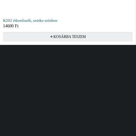
K202 étkezőszék, szürke színben
14600
Ft
KOSÁRBA TESZEM
Vásárlás
Információ
Fiók
Kívánságlista
Gyakori kérdések
Kosár
Akciók
Rendelés követés
Fiókom
Összes termék
Szállítás
Rendeléseim
Tanácsadás
Kívánságlistám
Kártyás fizetés GY.F.K
Banki fizetési
tájékoztató
Általános Szerződési