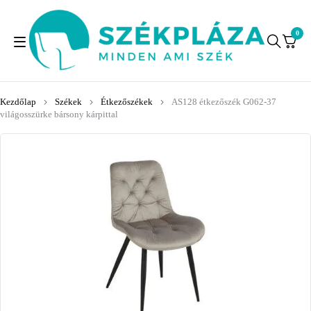
0
Kezdőlap
Székek
Étkezőszékek
AS128 étkezőszék G062-37
világosszürke bársony kárpittal