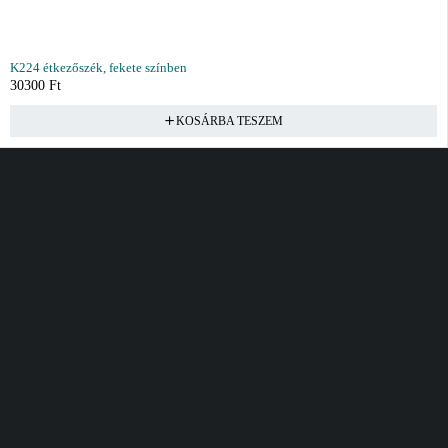
K224 étkezőszék, fekete színben
30300
Ft
KOSÁRBA TESZEM
Vásárlás
Információ
Fiók
Kívánságlista
Gyakori kérdések
Kosár
Akciók
Rendelés követés
Fiókom
Összes termék
Szállítás
Rendeléseim
Tanácsadás
Kívánságlistám
Kártyás fizetés GY.F.K
Banki fizetési
tájékoztató
Általános Szerződési