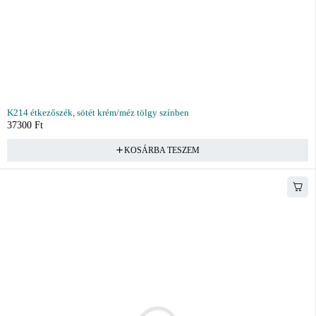
K214 étkezőszék, sötét krém/méz tölgy színben
37300
Ft
KOSÁRBA TESZEM