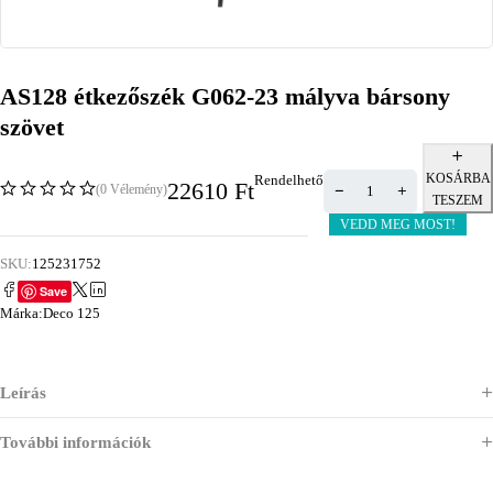
AS128 étkezőszék G062-23 mályva bársony
szövet
KOSÁRBA
Rendelhető
22610
Ft
(0 Vélemény)
TESZEM
VEDD MEG MOST!
SKU:
125231752
Save
Márka:
Deco 125
Leírás
További információk