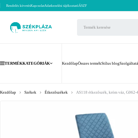
Rendelés követés
Kapcsolat
Adatkezelési tájékoztató
ÁSZF
TERMÉKKATEGÓRIÁK
Kezdőlap
Összes termék
Stílus blog
Szolgáltat
Kezdőlap
Székek
Étkezőszékek
AS118 étkezőszék, króm váz, G062-4