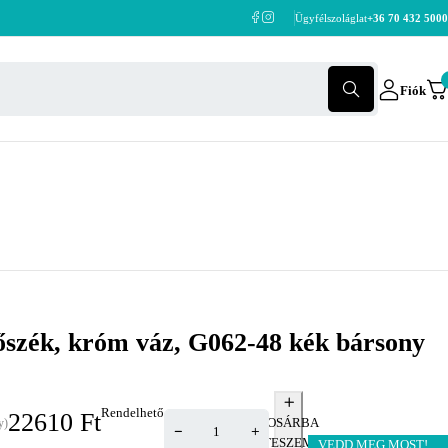
Ügyfélszoláglat
+36 70 432 5000
Fiók
őszék, króm váz, G062-48 kék bársony
Rendelhető
22610
Ft
KOSÁRBA
y)
TESZEM
VEDD MEG MOST!