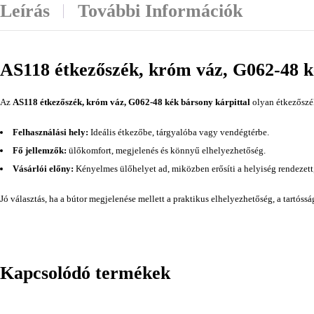
Leírás
További Információk
AS118 étkezőszék, króm váz, G062-48 k
Az
AS118 étkezőszék, króm váz, G062-48 kék bársony kárpittal
olyan étkezőszék
Felhasználási hely:
Ideális étkezőbe, tárgyalóba vagy vendégtérbe.
Fő jellemzők:
ülőkomfort, megjelenés és könnyű elhelyezhetőség.
Vásárlói előny:
Kényelmes ülőhelyet ad, miközben erősíti a helyiség rendezett
Jó választás, ha a bútor megjelenése mellett a praktikus elhelyezhetőség, a tartóss
Kapcsolódó termékek