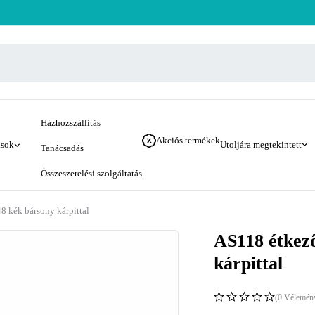
Házhozszállítás
Akciós termékek
ások
Utoljára megtekintett
Tanácsadás
Összeszerelési szolgáltatás
8 kék bársony kárpittal
AS118 étkez
kárpittal
(0 Vélemén