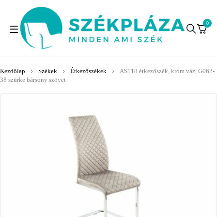
0
Kezdőlap
Székek
Étkezőszékek
AS118 étkezőszék, króm váz, G062-
38 szürke bársony szövet