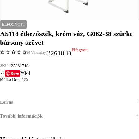
ELFOGYOTT
AS118 étkezőszék, króm váz, G062-38 szürke
bársony szövet
Elfogyott
22610
Ft
(0 Vélemény)
SKU:
125231749
Save
Márka:
Deco 125
Leírás
További információk