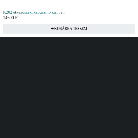
K202 étkezőszék, kapucsínó színben
14600
Ft
KOSÁRBA TESZEM
Vásárlás
Információ
Fiók
Kívánságlista
Gyakori kérdések
Kosár
Akciók
Rendelés követés
Fiókom
Összes termék
Szállítás
Rendeléseim
Tanácsadás
Kívánságlistám
Kártyás fizetés GY.F.K
Banki fizetési
tájékoztató
Általános Szerződési
feltételek