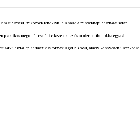
lenést biztosít, miközben rendkívül ellenálló a mindennapi használat során.
etően praktikus megoldás családi étkezésekhez és modern otthonokba egyaránt.
ített sarkú asztallap harmonikus formavilágot biztosít, amely könnyedén illeszkedik