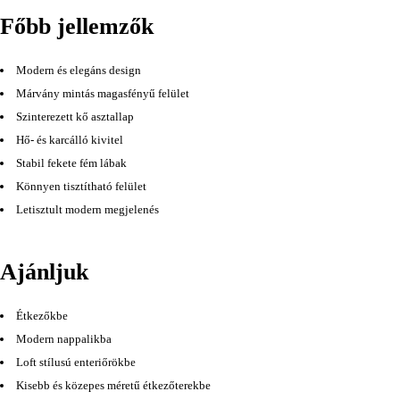
Főbb jellemzők
Modern és elegáns design
Márvány mintás magasfényű felület
Szinterezett kő asztallap
Hő- és karcálló kivitel
Stabil fekete fém lábak
Könnyen tisztítható felület
Letisztult modern megjelenés
Ajánljuk
Étkezőkbe
Modern nappalikba
Loft stílusú enteriőrökbe
Kisebb és közepes méretű étkezőterekbe