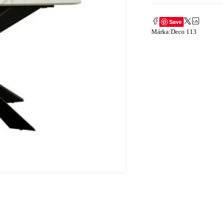
Save
Márka:
Deco 113