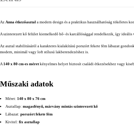
Az
Anna étkezőasztal
a modern design és a praktikus használhatóság tökéletes kom
A szinterezett kő felület kiemelkedő hő- és karcállósággal rendelkezik, így ideáli
Az asztal stabilitásáról a karakteres kialakítású porszórt fekete fém lábazat gond
modern, minimál vagy loft stílusú lakberendezéshez is.
A
140 x 80 cm-es méret
kényelmes helyet biztosít családi étkezésekhez vagy kise
Műszaki adatok
Méret:
140 x 80 x 76 cm
Asztallap:
magasfényű, márvány mintás szinterezett kő
Lábazat:
porszórt fekete fém
Kivitel:
fix asztallap