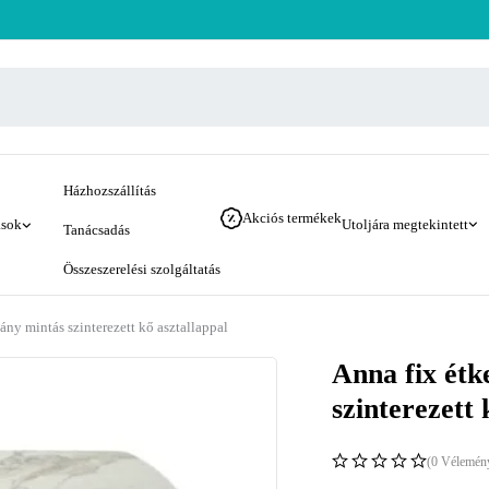
Házhozszállítás
Akciós termékek
ások
Utoljára megtekintett
Tanácsadás
Összeszerelési szolgáltatás
ány mintás szinterezett kő asztallappal
Anna fix étk
szinterezett 
(0 Vélemén