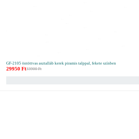
GF-2105 öntöttvas asztalláb kerek piramis talppal, fekete színben
29950
Ft
33900
Ft