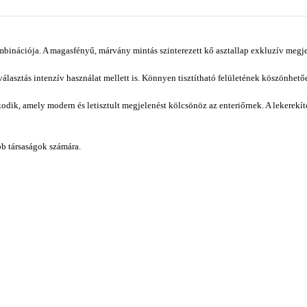
binációja. A magasfényű, márvány mintás szinterezett kő asztallap exkluzív megje
s választás intenzív használat mellett is. Könnyen tisztítható felületének köszönh
oskodik, amely modern és letisztult megjelenést kölcsönöz az enteriőrnek. A lekerek
bb társaságok számára.