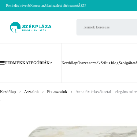
Rendelés követés
Kapcsolat
Adatkezelési tájékoztató
ÁSZF
TERMÉKKATEGÓRIÁK
Kezdőlap
Összes termék
Stílus blog
Szolgáltat
Kezdőlap
Asztalok
Fix asztalok
Anna fix étkezőasztal – elegáns márv