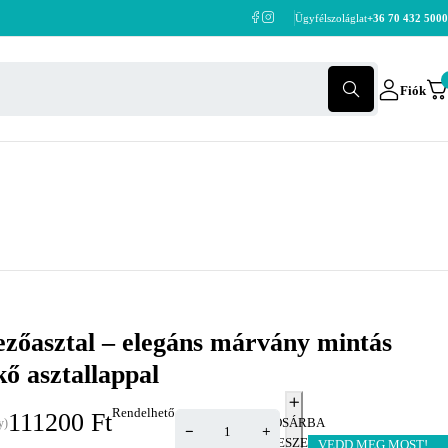
Ügyfélszoláglat
+36 70 432 5000
Fiók
ezőasztal – elegáns márvány mintás
kő asztallappal
Rendelhető
111200
Ft
KOSÁRBA
y)
TESZEM
VEDD MEG MOST!