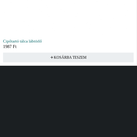
Cipőtartó tálca lábtörlő
1987
Ft
KOSÁRBA TESZEM
Vásárlás
Információ
Fiók
Kívánságlista
Gyakori kérdések
Kosár
Akciók
Rendelés követés
Fiókom
Összes termék
Szállítás
Rendeléseim
Tanácsadás
Kívánságlistám
Kártyás fizetés GY.F.K