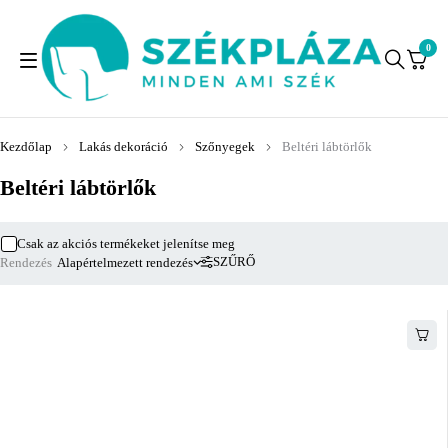
0
Kezdőlap
Lakás dekoráció
Szőnyegek
Beltéri lábtörlők
Beltéri lábtörlők
Csak az akciós termékeket jelenítse meg
SZŰRŐ
Rendezés
Alapértelmezett rendezés