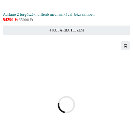
Adriano 2 forgószék, billenő mechanikával, bézs színben
54290
Ft
65000
Ft
KOSÁRBA TESZEM