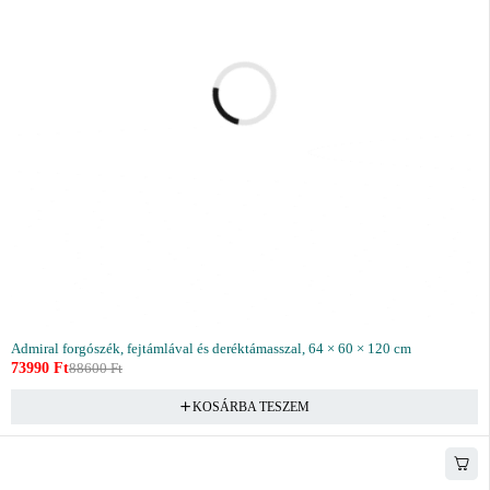
Admiral forgószék, fejtámlával és deréktámasszal, 64 × 60 × 120 cm
73990
Ft
88600
Ft
KOSÁRBA TESZEM