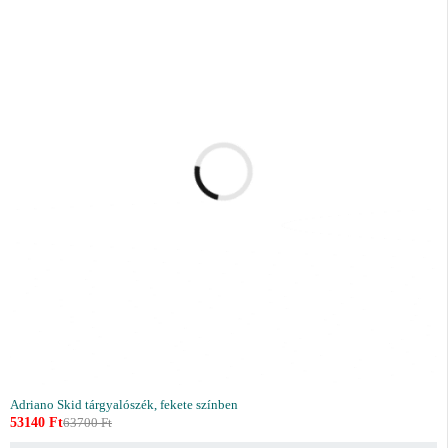
Adriano Skid tárgyalószék, fekete színben
53140
Ft
63700
Ft