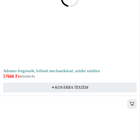
Adriano forgószék, billenő mechanikával, szürke színben
57660
Ft
69200
Ft
KOSÁRBA TESZEM