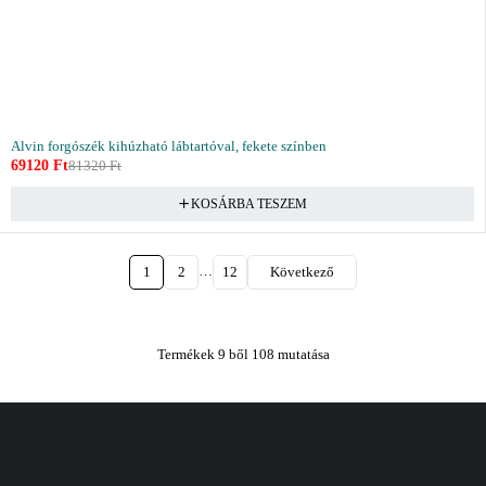
Alvin forgószék kihúzható lábtartóval, fekete színben
69120
Ft
81320
Ft
KOSÁRBA TESZEM
…
1
2
12
Következő
Termékek 9 ből 108 mutatása
Vásárlás
Információ
Fiók
Kívánságlista
Gyakori kérdések
Kosár