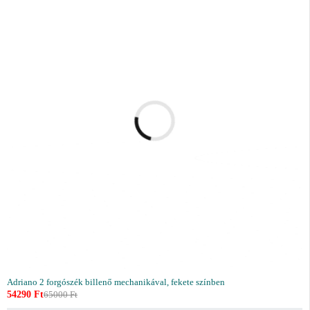
Adriano 2 forgószék billenő mechanikával, fekete színben
54290
Ft
65000
Ft