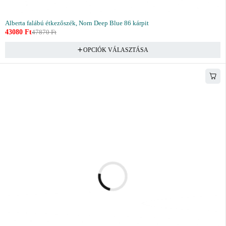
Alberta falábú étkezőszék, Norn Deep Blue 86 kárpit
43080
Ft
47870
Ft
OPCIÓK VÁLASZTÁSA