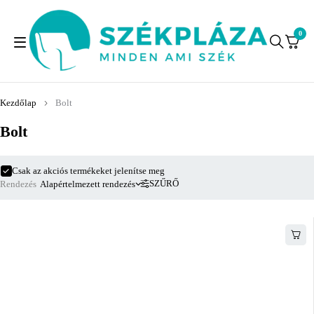
0
Kezdőlap
Bolt
Bolt
Csak az akciós termékeket jelenítse meg
SZŰRŐ
Rendezés
Alapértelmezett rendezés