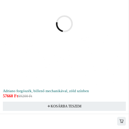
Adriano forgószék, billenő mechanikával, zöld színben
57660
Ft
69200
Ft
KOSÁRBA TESZEM