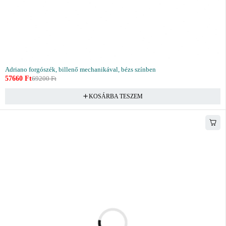
Adriano forgószék, billenő mechanikával, bézs színben
57660
Ft
69200
Ft
KOSÁRBA TESZEM